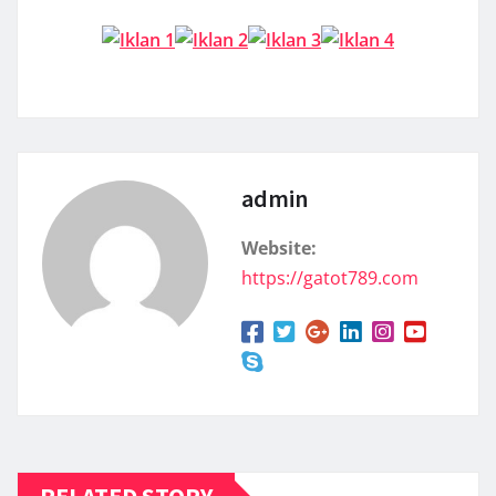
admin
Website:
https://gatot789.com