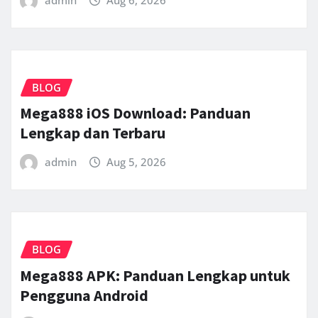
admin
Aug 6, 2026
BLOG
Mega888 iOS Download: Panduan
Lengkap dan Terbaru
admin
Aug 5, 2026
BLOG
Mega888 APK: Panduan Lengkap untuk
Pengguna Android