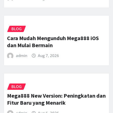
BLOG
Cara Mudah Mengunduh Mega888 iOS
dan Mulai Bermain
admin
Aug 7, 2026
BLOG
Mega888 New Version: Peningkatan dan
Fitur Baru yang Menarik