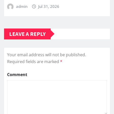
admin
Jul 31, 2026
LEAVE A REPLY
Your email address will not be published.
Required fields are marked
*
Comment