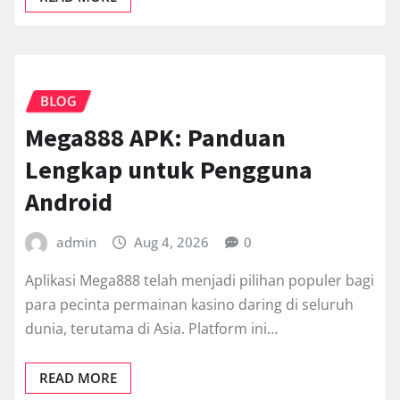
BLOG
Mega888 APK: Panduan
Lengkap untuk Pengguna
Android
admin
Aug 4, 2026
0
Aplikasi Mega888 telah menjadi pilihan populer bagi
para pecinta permainan kasino daring di seluruh
dunia, terutama di Asia. Platform ini…
READ MORE