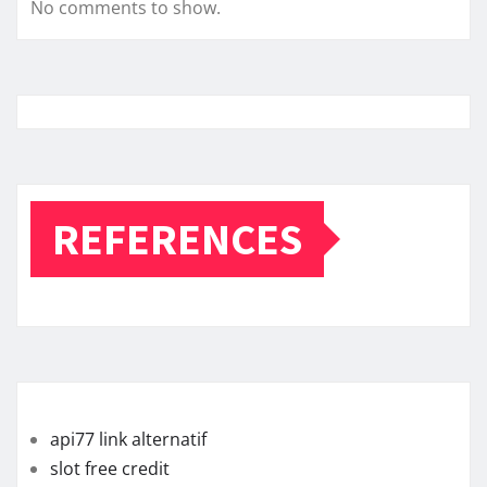
No comments to show.
REFERENCES
api77 link alternatif
slot free credit