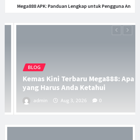
a888 APK: Panduan Lengkap untuk Pengguna Android
Kema
BLOG
Kemas Kini Terbaru Mega888: Apa
yang Harus Anda Ketahui
admin
Aug 3, 2026
0