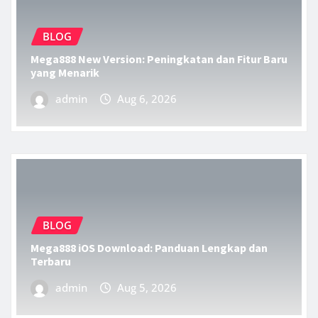
BLOG
Mega888 New Version: Peningkatan dan Fitur Baru
yang Menarik
admin
Aug 6, 2026
BLOG
Mega888 iOS Download: Panduan Lengkap dan
Terbaru
admin
Aug 5, 2026