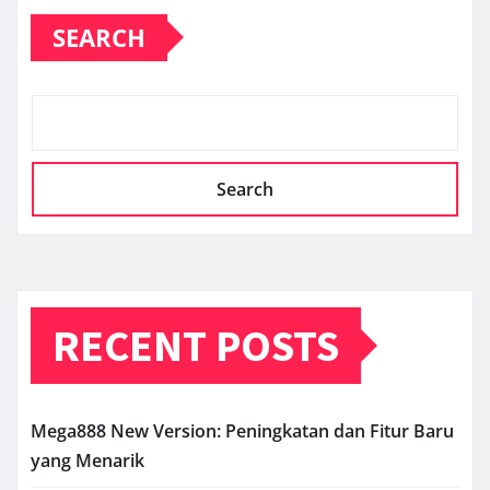
pagination
SEARCH
Search
RECENT POSTS
Mega888 New Version: Peningkatan dan Fitur Baru
yang Menarik