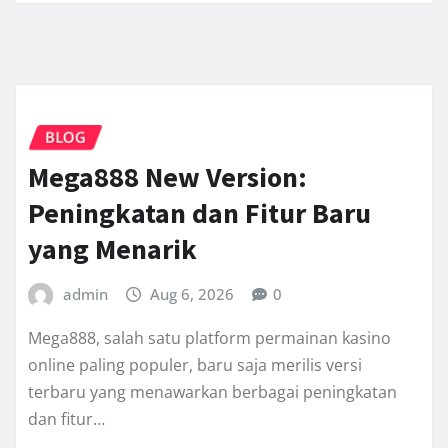
BLOG
Mega888 New Version:
Peningkatan dan Fitur Baru
yang Menarik
admin
Aug 6, 2026
0
Mega888, salah satu platform permainan kasino
online paling populer, baru saja merilis versi
terbaru yang menawarkan berbagai peningkatan
dan fitur…