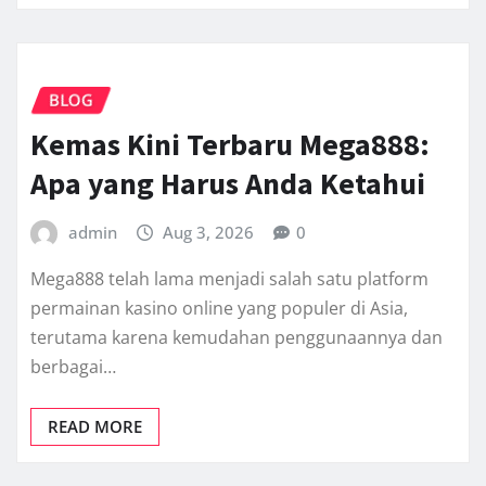
BLOG
Kemas Kini Terbaru Mega888:
Apa yang Harus Anda Ketahui
admin
Aug 3, 2026
0
Mega888 telah lama menjadi salah satu platform
permainan kasino online yang populer di Asia,
terutama karena kemudahan penggunaannya dan
berbagai…
READ MORE