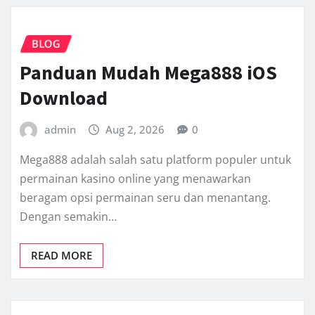
BLOG
Panduan Mudah Mega888 iOS
Download
admin
Aug 2, 2026
0
Mega888 adalah salah satu platform populer untuk
permainan kasino online yang menawarkan
beragam opsi permainan seru dan menantang.
Dengan semakin…
READ MORE