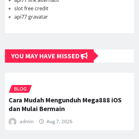
slot free credit
api77 gravatar
YOU MAY HAVE MISSED
BLOG
Cara Mudah Mengunduh Mega888 iOS
dan Mulai Bermain
admin
Aug 7, 2026