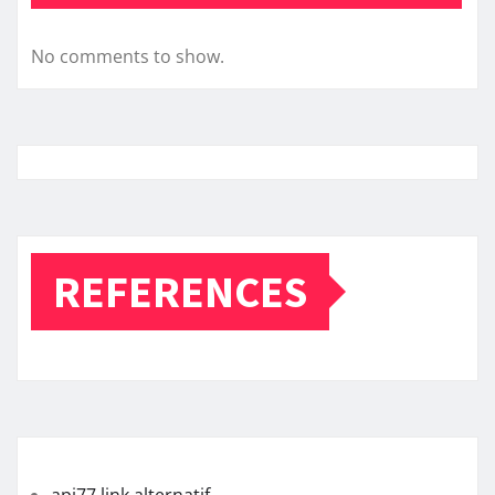
No comments to show.
REFERENCES
api77 link alternatif