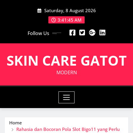
Skip
Saturday, 8 August 2026
to
content
3:41:46 AM
Follow Us
SKIN CARE GATOT
MODERN
Home
Rahasia dan Bocoran Pola Slot Bigo11 yang Perlu