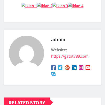
admin
Website:
https://gatot789.com
RELATED STORY