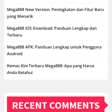
Mega888 New Version: Peningkatan dan Fitur Baru
yang Menarik
Mega888 iOS Download: Panduan Lengkap dan
Terbaru
Mega888 APK: Panduan Lengkap untuk Pengguna
Android
Kemas Kini Terbaru Mega888: Apa yang Harus
Anda Ketahui
RECENT COMMENTS