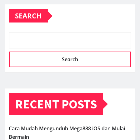
SEARCH
Search
RECENT POSTS
Cara Mudah Mengunduh Mega888 iOS dan Mulai
Bermain