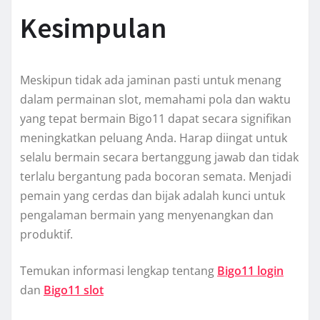
Kesimpulan
Meskipun tidak ada jaminan pasti untuk menang
dalam permainan slot, memahami pola dan waktu
yang tepat bermain Bigo11 dapat secara signifikan
meningkatkan peluang Anda. Harap diingat untuk
selalu bermain secara bertanggung jawab dan tidak
terlalu bergantung pada bocoran semata. Menjadi
pemain yang cerdas dan bijak adalah kunci untuk
pengalaman bermain yang menyenangkan dan
produktif.
Temukan informasi lengkap tentang
Bigo11 login
dan
Bigo11 slot