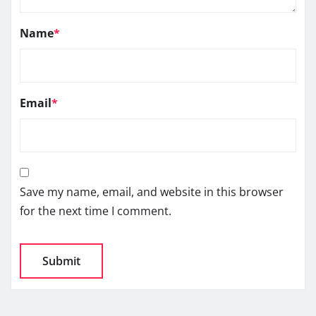
Name
*
Email
*
Save my name, email, and website in this browser
for the next time I comment.