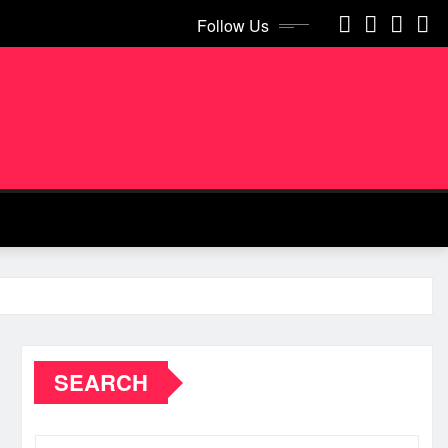
Follow Us
SEARCH