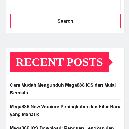
Search
RECENT POSTS
Cara Mudah Mengunduh Mega888 iOS dan Mulai
Bermain
Mega888 New Version: Peningkatan dan Fitur Baru
yang Menarik
Mega888 iOS Download: Panduan Lengkap dan