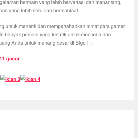
engalaman bermain yang lebih bervariasi dan menantang,
an yang lebih seru dan bermanfaat.
ng untuk menarik dan mempertahankan minat para gamer.
in banyak pemain yang tertarik untuk mencoba dan
uang Anda untuk menang besar di Bigo11.
11 gacor