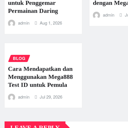
untuk Penggemar
dengan Meg
Permainan Daring
admin
J
admin
Aug 1, 2026
BLOG
Cara Mendapatkan dan
Menggunakan Mega888
Test ID untuk Pemula
admin
Jul 29, 2026
LEAVE A REPLY