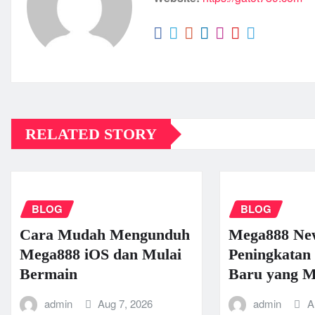
RELATED STORY
BLOG
BLOG
Cara Mudah Mengunduh
Mega888 New
Mega888 iOS dan Mulai
Peningkatan 
Bermain
Baru yang M
admin
Aug 7, 2026
admin
A