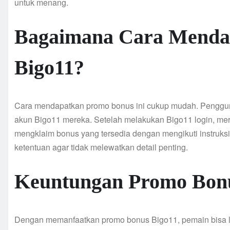
untuk menang.
Bagaimana Cara Menda
Bigo11?
Cara mendapatkan promo bonus ini cukup mudah. Pengguna
akun Bigo11 mereka. Setelah melakukan Bigo11 login, me
mengklaim bonus yang tersedia dengan mengikuti instruksi
ketentuan agar tidak melewatkan detail penting.
Keuntungan Promo Bonu
Dengan memanfaatkan promo bonus Bigo11, pemain bisa le