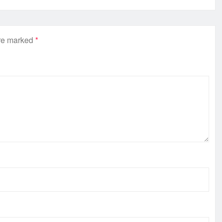
are marked
*