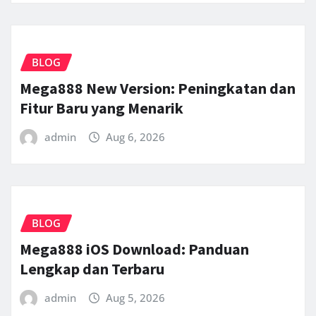
BLOG
Mega888 New Version: Peningkatan dan
Fitur Baru yang Menarik
admin
Aug 6, 2026
BLOG
Mega888 iOS Download: Panduan
Lengkap dan Terbaru
admin
Aug 5, 2026