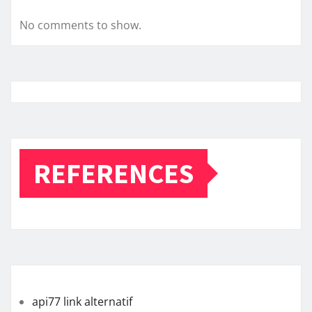
No comments to show.
REFERENCES
api77 link alternatif