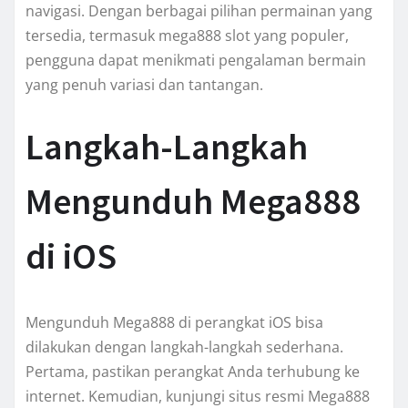
navigasi. Dengan berbagai pilihan permainan yang
tersedia, termasuk mega888 slot yang populer,
pengguna dapat menikmati pengalaman bermain
yang penuh variasi dan tantangan.
Langkah-Langkah
Mengunduh Mega888
di iOS
Mengunduh Mega888 di perangkat iOS bisa
dilakukan dengan langkah-langkah sederhana.
Pertama, pastikan perangkat Anda terhubung ke
internet. Kemudian, kunjungi situs resmi Mega888