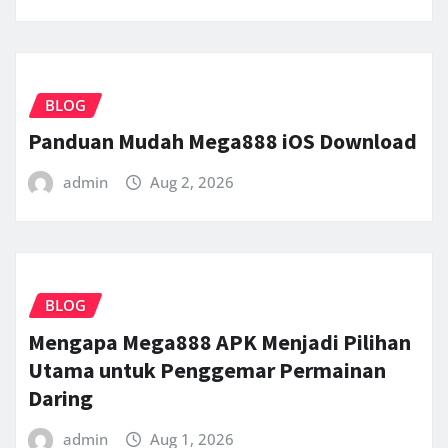
BLOG
Panduan Mudah Mega888 iOS Download
admin
Aug 2, 2026
BLOG
Mengapa Mega888 APK Menjadi Pilihan
Utama untuk Penggemar Permainan
Daring
admin
Aug 1, 2026