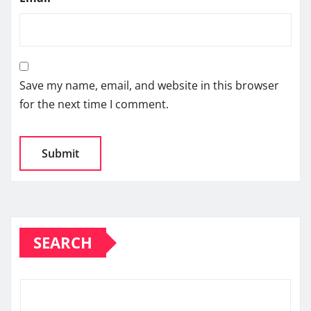
Save my name, email, and website in this browser
for the next time I comment.
SEARCH