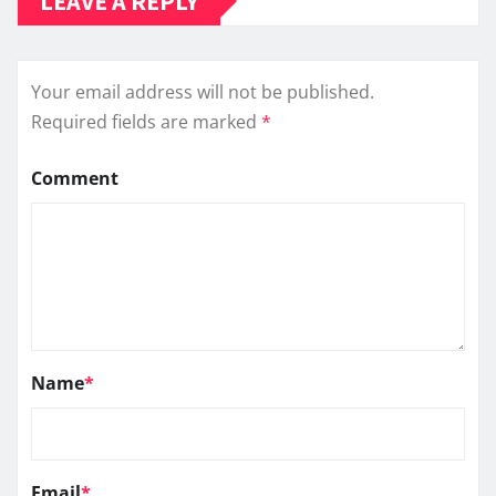
LEAVE A REPLY
Your email address will not be published.
Required fields are marked
*
Comment
Name
*
Email
*