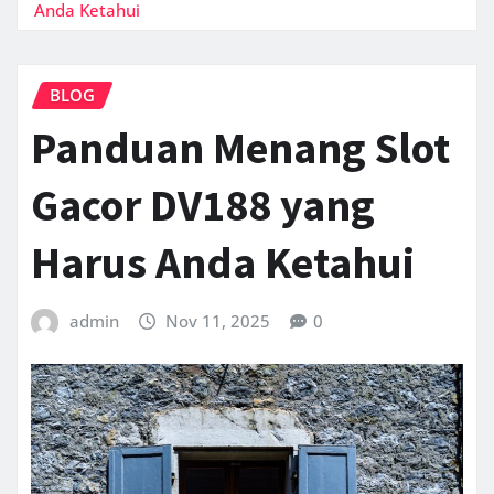
Anda Ketahui
BLOG
Panduan Menang Slot
Gacor DV188 yang
Harus Anda Ketahui
admin
Nov 11, 2025
0