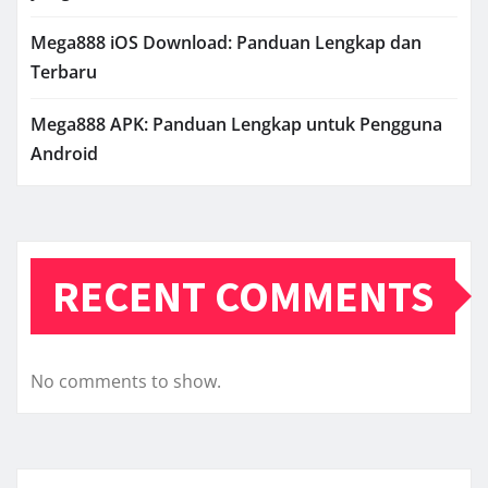
Mega888 iOS Download: Panduan Lengkap dan
Terbaru
Mega888 APK: Panduan Lengkap untuk Pengguna
Android
RECENT COMMENTS
No comments to show.