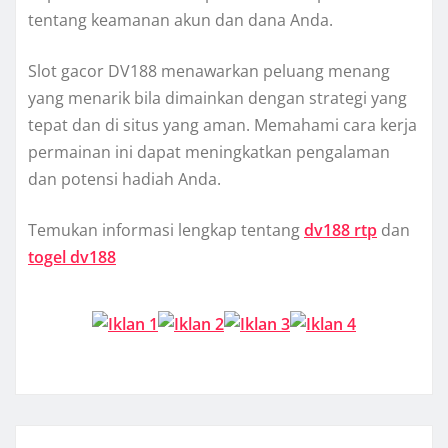
tentang keamanan akun dan dana Anda.
Slot gacor DV188 menawarkan peluang menang
yang menarik bila dimainkan dengan strategi yang
tepat dan di situs yang aman. Memahami cara kerja
permainan ini dapat meningkatkan pengalaman
dan potensi hadiah Anda.
Temukan informasi lengkap tentang
dv188 rtp
dan
togel dv188