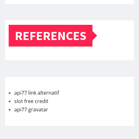
REFERENCES
api77 link alternatif
slot free credit
api77 gravatar