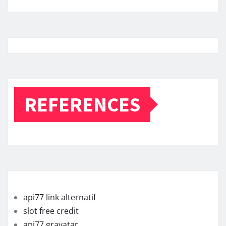
REFERENCES
api77 link alternatif
slot free credit
api77 gravatar