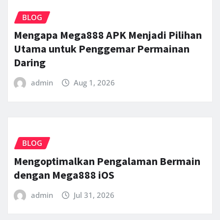
BLOG
Mengapa Mega888 APK Menjadi Pilihan
Utama untuk Penggemar Permainan
Daring
admin
Aug 1, 2026
BLOG
Mengoptimalkan Pengalaman Bermain
dengan Mega888 iOS
admin
Jul 31, 2026