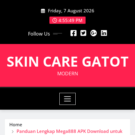
Skip
Friday, 7 August 2026
to
content
4:55:49 PM
Follow Us
SKIN CARE GATOT
MODERN
Home
Panduan Lengkap Mega888 APK Download untuk