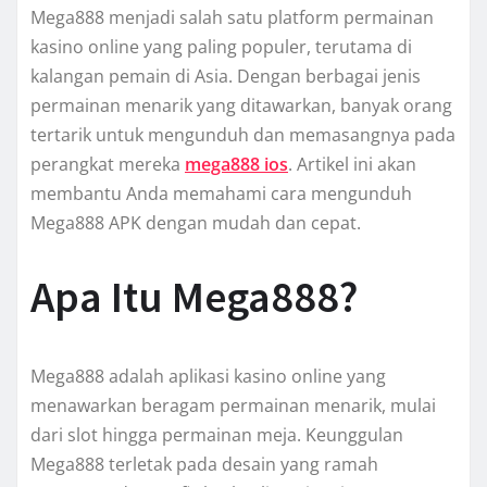
Mega888 menjadi salah satu platform permainan
kasino online yang paling populer, terutama di
kalangan pemain di Asia. Dengan berbagai jenis
permainan menarik yang ditawarkan, banyak orang
tertarik untuk mengunduh dan memasangnya pada
perangkat mereka
mega888 ios
. Artikel ini akan
membantu Anda memahami cara mengunduh
Mega888 APK dengan mudah dan cepat.
Apa Itu Mega888?
Mega888 adalah aplikasi kasino online yang
menawarkan beragam permainan menarik, mulai
dari slot hingga permainan meja. Keunggulan
Mega888 terletak pada desain yang ramah