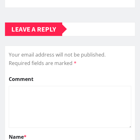
LEAVE A REPLY
Your email address will not be published.
Required fields are marked
*
Comment
Name
*