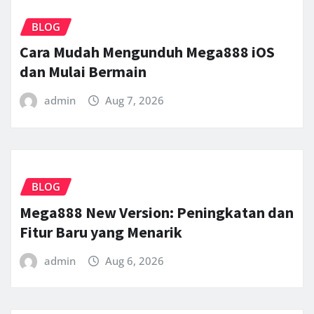
BLOG
Cara Mudah Mengunduh Mega888 iOS
dan Mulai Bermain
admin
Aug 7, 2026
BLOG
Mega888 New Version: Peningkatan dan
Fitur Baru yang Menarik
admin
Aug 6, 2026