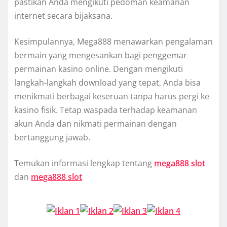
pastikan Anda mengikuti pedoman keamanan
internet secara bijaksana.
Kesimpulannya, Mega888 menawarkan pengalaman
bermain yang mengesankan bagi penggemar
permainan kasino online. Dengan mengikuti
langkah-langkah download yang tepat, Anda bisa
menikmati berbagai keseruan tanpa harus pergi ke
kasino fisik. Tetap waspada terhadap keamanan
akun Anda dan nikmati permainan dengan
bertanggung jawab.
Temukan informasi lengkap tentang
mega888 slot
dan
mega888 slot