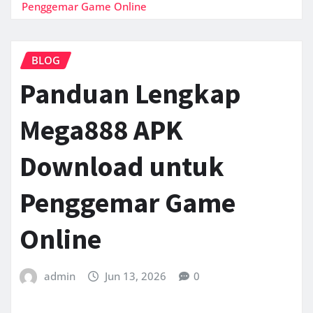
Penggemar Game Online
BLOG
Panduan Lengkap
Mega888 APK
Download untuk
Penggemar Game
Online
admin
Jun 13, 2026
0