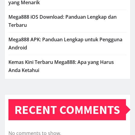
yang Menarik
Mega888 iOS Download: Panduan Lengkap dan
Terbaru
Mega888 APK: Panduan Lengkap untuk Pengguna
Android
Kemas Kini Terbaru Mega888: Apa yang Harus
Anda Ketahui
RECENT COMMENTS
No comments to show.