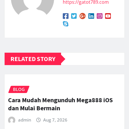
https://gatot789.com
RELATED STORY
BLOG
Cara Mudah Mengunduh Mega888 iOS
dan Mulai Bermain
admin
Aug 7, 2026