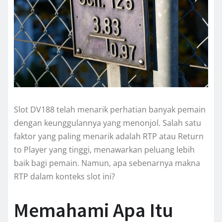
Slot DV188 telah menarik perhatian banyak pemain
dengan keunggulannya yang menonjol. Salah satu
faktor yang paling menarik adalah RTP atau Return
to Player yang tinggi, menawarkan peluang lebih
baik bagi pemain. Namun, apa sebenarnya makna
RTP dalam konteks slot ini?
Memahami Apa Itu