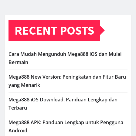
RECENT POSTS
Cara Mudah Mengunduh Mega888 iOS dan Mulai
Bermain
Mega888 New Version: Peningkatan dan Fitur Baru
yang Menarik
Mega888 iOS Download: Panduan Lengkap dan
Terbaru
Mega888 APK: Panduan Lengkap untuk Pengguna
Android