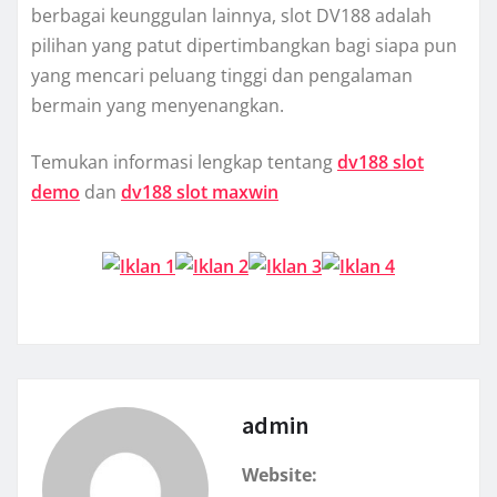
berbagai keunggulan lainnya, slot DV188 adalah
pilihan yang patut dipertimbangkan bagi siapa pun
yang mencari peluang tinggi dan pengalaman
bermain yang menyenangkan.
Temukan informasi lengkap tentang
dv188 slot
demo
dan
dv188 slot maxwin
admin
Website: