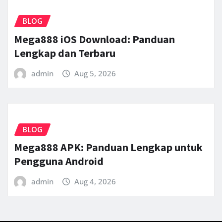
BLOG
Mega888 iOS Download: Panduan
Lengkap dan Terbaru
admin
Aug 5, 2026
BLOG
Mega888 APK: Panduan Lengkap untuk
Pengguna Android
admin
Aug 4, 2026