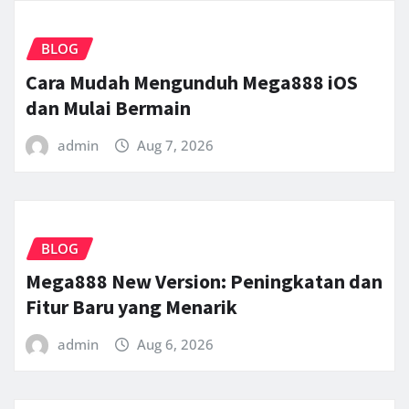
BLOG
Cara Mudah Mengunduh Mega888 iOS
dan Mulai Bermain
admin
Aug 7, 2026
BLOG
Mega888 New Version: Peningkatan dan
Fitur Baru yang Menarik
admin
Aug 6, 2026