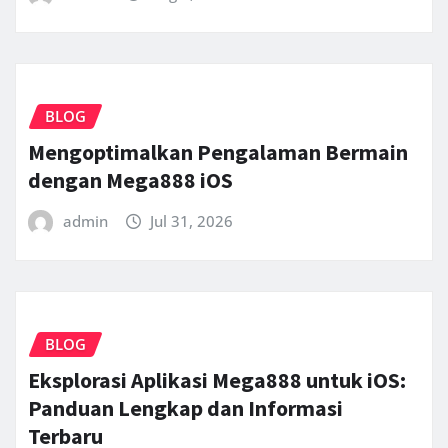
BLOG
Mengoptimalkan Pengalaman Bermain
dengan Mega888 iOS
admin
Jul 31, 2026
BLOG
Eksplorasi Aplikasi Mega888 untuk iOS:
Panduan Lengkap dan Informasi
Terbaru