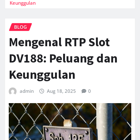
Keunggulan
BLOG
Mengenal RTP Slot
DV188: Peluang dan
Keunggulan
admin
Aug 18, 2025
0