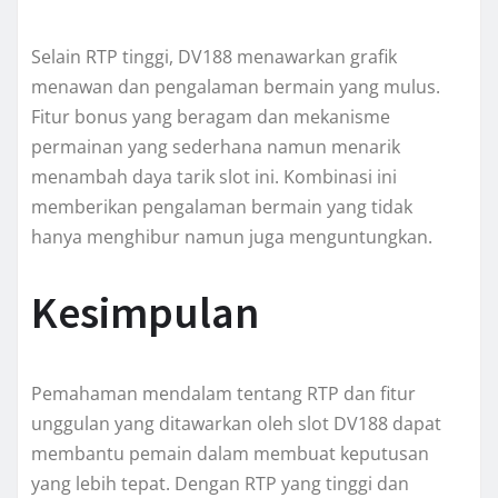
Selain RTP tinggi, DV188 menawarkan grafik
menawan dan pengalaman bermain yang mulus.
Fitur bonus yang beragam dan mekanisme
permainan yang sederhana namun menarik
menambah daya tarik slot ini. Kombinasi ini
memberikan pengalaman bermain yang tidak
hanya menghibur namun juga menguntungkan.
Kesimpulan
Pemahaman mendalam tentang RTP dan fitur
unggulan yang ditawarkan oleh slot DV188 dapat
membantu pemain dalam membuat keputusan
yang lebih tepat. Dengan RTP yang tinggi dan