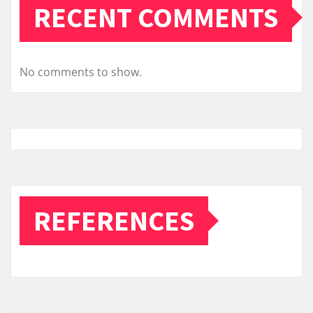
RECENT COMMENTS
No comments to show.
REFERENCES