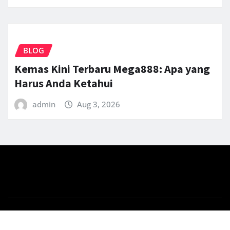
BLOG
Kemas Kini Terbaru Mega888: Apa yang
Harus Anda Ketahui
admin
Aug 3, 2026
Copyright © 2025 | Powered by
WordPress
|
News