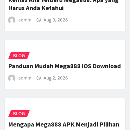
Harus Anda Ketahui
admin
Aug 3, 2026
BLOG
Panduan Mudah Mega888 iOS Download
admin
Aug 2, 2026
BLOG
Mengapa Mega888 APK Menjadi Pilihan