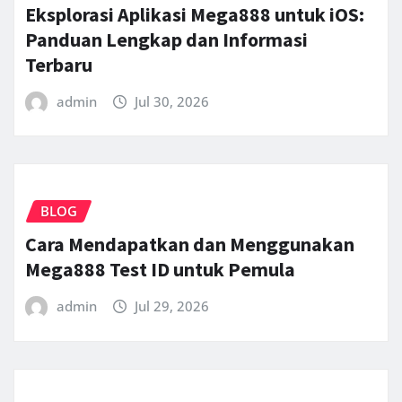
Eksplorasi Aplikasi Mega888 untuk iOS:
Panduan Lengkap dan Informasi
Terbaru
admin
Jul 30, 2026
BLOG
Cara Mendapatkan dan Menggunakan
Mega888 Test ID untuk Pemula
admin
Jul 29, 2026