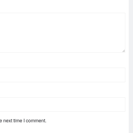
e next time I comment.