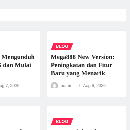
BLOG
 Mengunduh
Mega888 New Version:
 dan Mulai
Peningkatan dan Fitur
Baru yang Menarik
ug 7, 2026
admin
Aug 6, 2026
BLOG