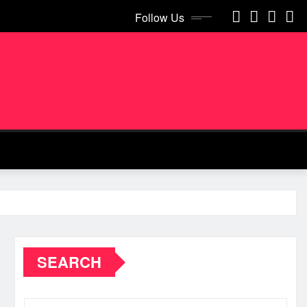
Follow Us
SEARCH