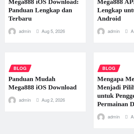
Mega888 iOS Download:
Mega888 AP
Panduan Lengkap dan
Lengkap unt
Terbaru
Android
admin
Aug 5, 2026
admin
A
BLOG
BLOG
Panduan Mudah
Mengapa Me
Mega888 iOS Download
Menjadi Pil
untuk Pengg
admin
Aug 2, 2026
Permainan D
admin
A