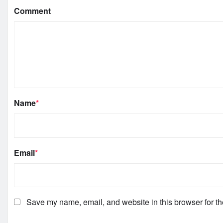
Comment
Name
*
Email
*
Save my name, email, and website in this browser for th