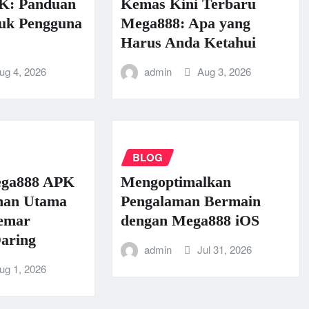
K: Panduan
Kemas Kini Terbaru
uk Pengguna
Mega888: Apa yang
Harus Anda Ketahui
ug 4, 2026
admin
Aug 3, 2026
BLOG
ga888 APK
Mengoptimalkan
ihan Utama
Pengalaman Bermain
emar
dengan Mega888 iOS
aring
admin
Jul 31, 2026
ug 1, 2026