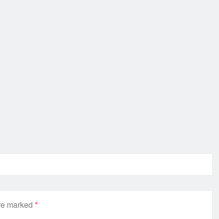
are marked
*