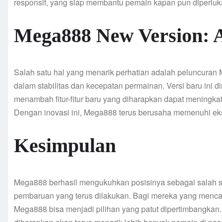
responsif, yang siap membantu pemain kapan pun diperluk
Mega888 New Version: 
Salah satu hal yang menarik perhatian adalah peluncuran
dalam stabilitas dan kecepatan permainan. Versi baru ini
menambah fitur-fitur baru yang diharapkan dapat meningk
Dengan inovasi ini, Mega888 terus berusaha memenuhi ek
Kesimpulan
Mega888 berhasil mengukuhkan posisinya sebagai salah sa
pembaruan yang terus dilakukan. Bagi mereka yang menca
Mega888 bisa menjadi pilihan yang patut dipertimbangkan