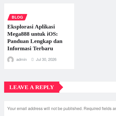
BLOG
Eksplorasi Aplikasi
Mega888 untuk iOS:
Panduan Lengkap dan
Informasi Terbaru
admin
Jul 30, 2026
LEAVE A REPLY
Your email address will not be published.
Required fields 