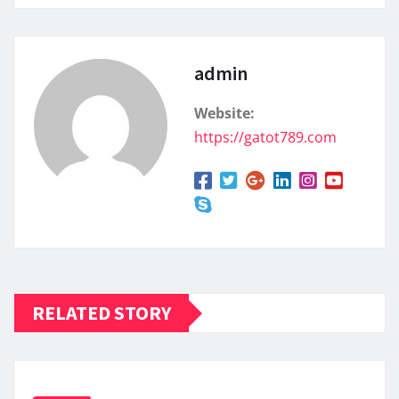
admin
Website:
https://gatot789.com
RELATED STORY