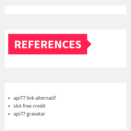
REFERENCES
api77 link alternatif
slot free credit
api77 gravatar