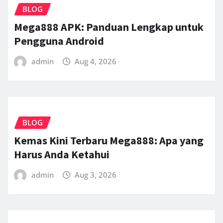
BLOG
Mega888 APK: Panduan Lengkap untuk
Pengguna Android
admin
Aug 4, 2026
BLOG
Kemas Kini Terbaru Mega888: Apa yang
Harus Anda Ketahui
admin
Aug 3, 2026