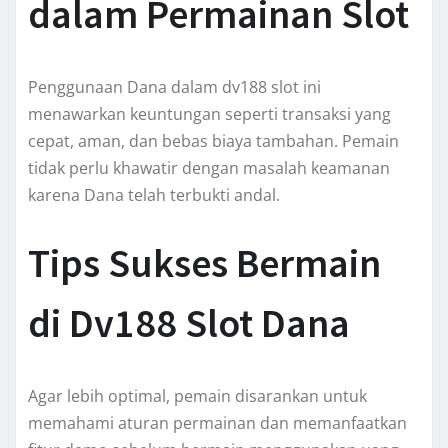
dalam Permainan Slot
Penggunaan Dana dalam dv188 slot ini
menawarkan keuntungan seperti transaksi yang
cepat, aman, dan bebas biaya tambahan. Pemain
tidak perlu khawatir dengan masalah keamanan
karena Dana telah terbukti andal.
Tips Sukses Bermain
di Dv188 Slot Dana
Agar lebih optimal, pemain disarankan untuk
memahami aturan permainan dan memanfaatkan