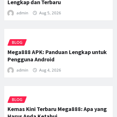
Lengkap dan Terbaru
admin
Aug 5, 2026
BLOG
Mega888 APK: Panduan Lengkap untuk
Pengguna Android
admin
Aug 4, 2026
BLOG
Kemas Kini Terbaru Mega888: Apa yang
Harus Anda Ketahui