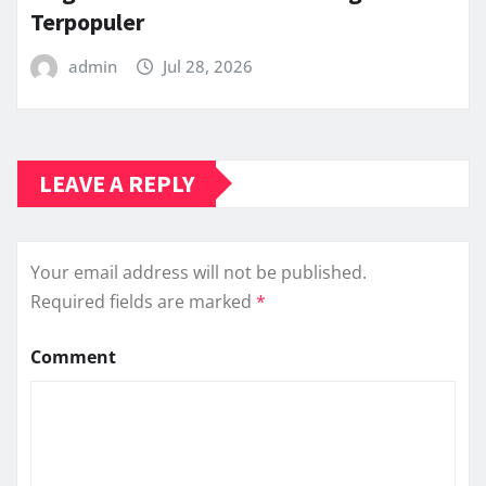
Terpopuler
admin
Jul 28, 2026
LEAVE A REPLY
Your email address will not be published.
Required fields are marked
*
Comment