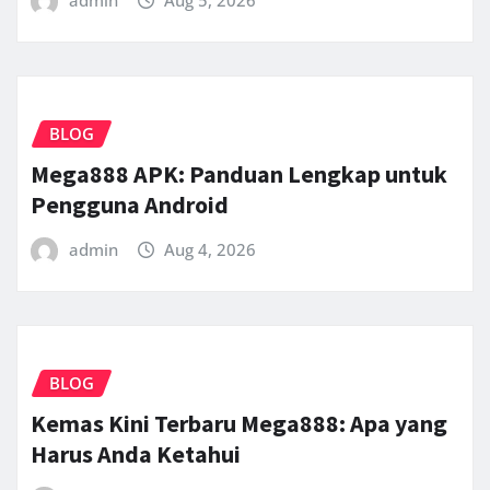
BLOG
Mega888 APK: Panduan Lengkap untuk
Pengguna Android
admin
Aug 4, 2026
BLOG
Kemas Kini Terbaru Mega888: Apa yang
Harus Anda Ketahui