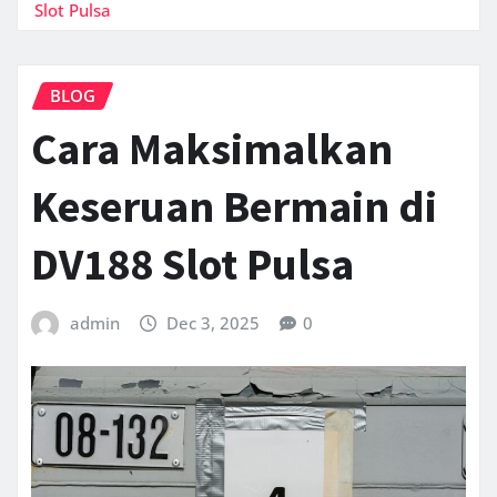
Slot Pulsa
BLOG
Cara Maksimalkan
Keseruan Bermain di
DV188 Slot Pulsa
admin
Dec 3, 2025
0