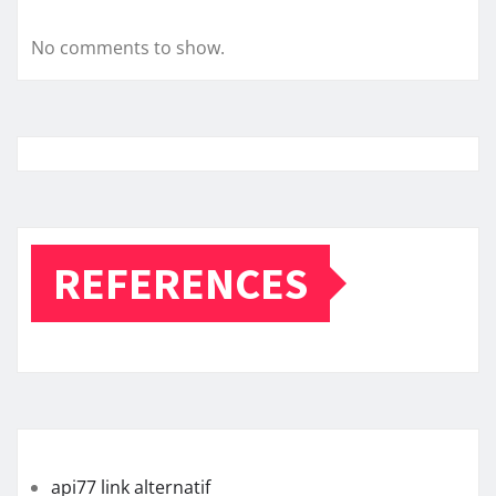
No comments to show.
REFERENCES
api77 link alternatif