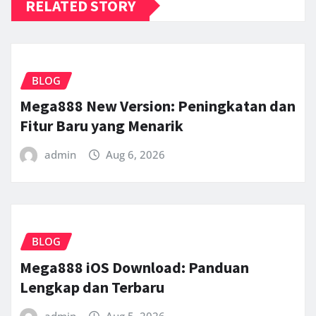
RELATED STORY
BLOG
Mega888 New Version: Peningkatan dan
Fitur Baru yang Menarik
admin
Aug 6, 2026
BLOG
Mega888 iOS Download: Panduan
Lengkap dan Terbaru
admin
Aug 5, 2026