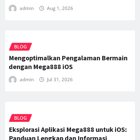
admin
Aug 1, 2026
BLOG
Mengoptimalkan Pengalaman Bermain
dengan Mega888 iOS
admin
Jul 31, 2026
BLOG
Eksplorasi Aplikasi Mega888 untuk iOS:
Panduan Lengkap dan Informasi