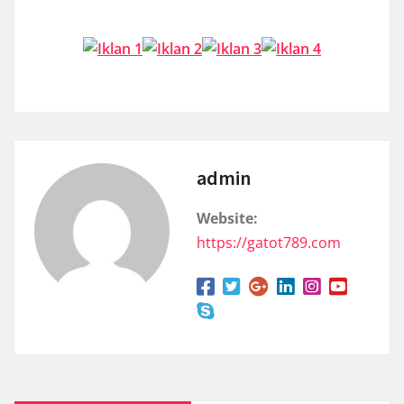
admin
Website:
https://gatot789.com