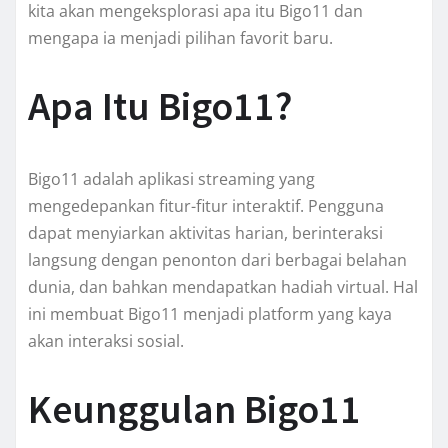
kita akan mengeksplorasi apa itu Bigo11 dan
mengapa ia menjadi pilihan favorit baru.
Apa Itu Bigo11?
Bigo11 adalah aplikasi streaming yang
mengedepankan fitur-fitur interaktif. Pengguna
dapat menyiarkan aktivitas harian, berinteraksi
langsung dengan penonton dari berbagai belahan
dunia, dan bahkan mendapatkan hadiah virtual. Hal
ini membuat Bigo11 menjadi platform yang kaya
akan interaksi sosial.
Keunggulan Bigo11