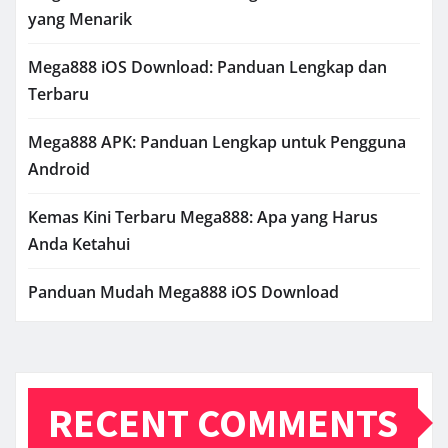
yang Menarik
Mega888 iOS Download: Panduan Lengkap dan
Terbaru
Mega888 APK: Panduan Lengkap untuk Pengguna
Android
Kemas Kini Terbaru Mega888: Apa yang Harus
Anda Ketahui
Panduan Mudah Mega888 iOS Download
RECENT COMMENTS