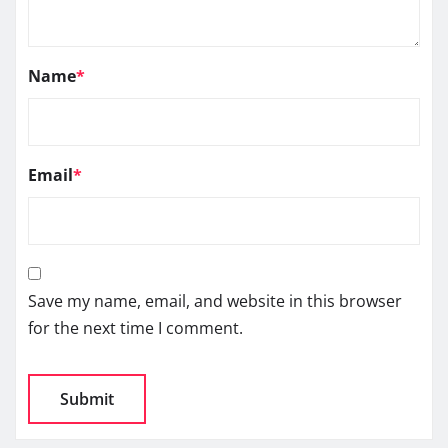
Name
*
Email
*
Save my name, email, and website in this browser
for the next time I comment.