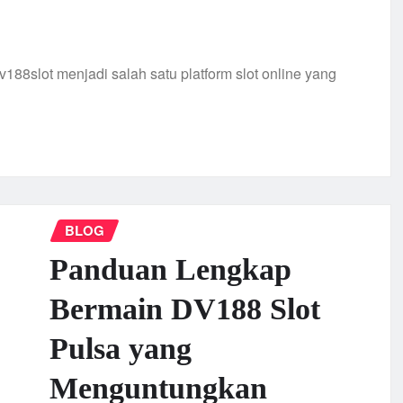
188slot menjadi salah satu platform slot online yang
BLOG
Panduan Lengkap
Bermain DV188 Slot
Pulsa yang
Menguntungkan