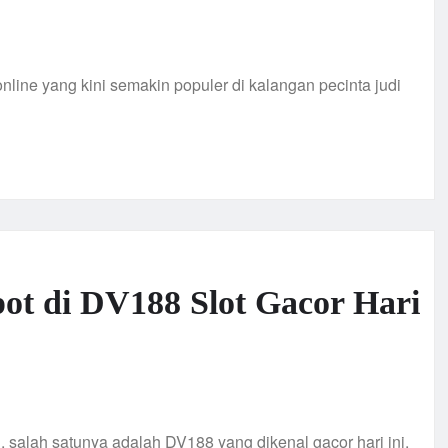
line yang kini semakin populer di kalangan pecinta judi
t di DV188 Slot Gacor Hari
 salah satunya adalah DV188 yang dikenal gacor hari ini.