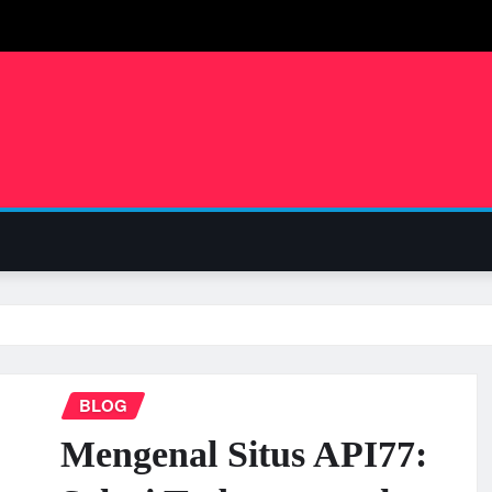
BLOG
Mengenal Situs API77: