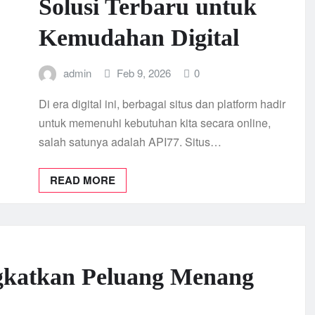
Solusi Terbaru untuk
Kemudahan Digital
admin
Feb 9, 2026
0
Di era digital ini, berbagai situs dan platform hadir
untuk memenuhi kebutuhan kita secara online,
salah satunya adalah API77. Situs…
READ MORE
gkatkan Peluang Menang