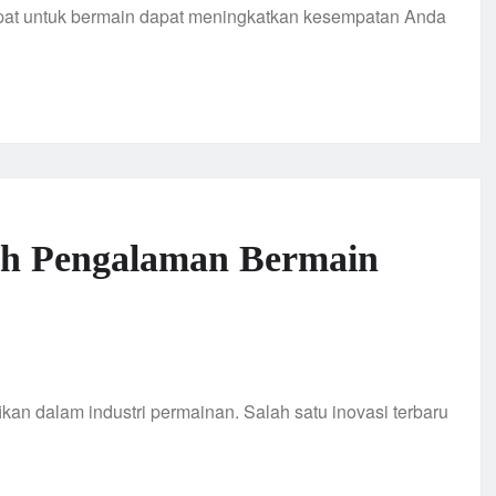
epat untuk bermain dapat meningkatkan kesempatan Anda
h Pengalaman Bermain
an dalam industri permainan. Salah satu inovasi terbaru