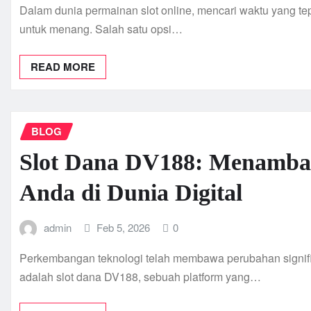
Dalam dunia permainan slot online, mencari waktu yang t
untuk menang. Salah satu opsi…
READ MORE
BLOG
Slot Dana DV188: Menamba
Anda di Dunia Digital
admin
Feb 5, 2026
0
Perkembangan teknologi telah membawa perubahan signifik
adalah slot dana DV188, sebuah platform yang…