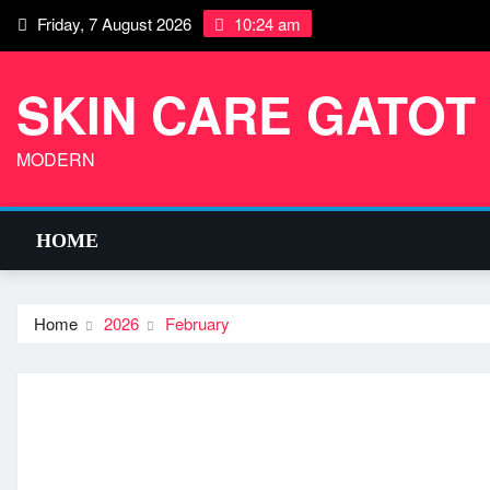
Skip
Friday, 7 August 2026
10:24 am
to
content
SKIN CARE GATOT
MODERN
HOME
Home
2026
February