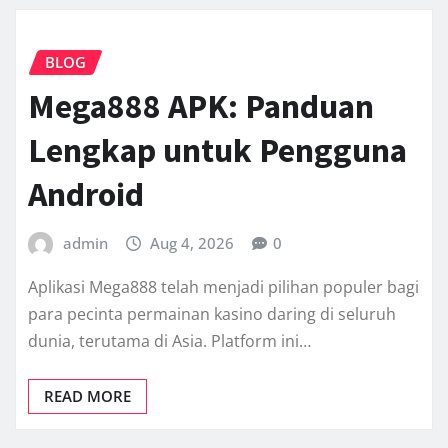
BLOG
Mega888 APK: Panduan
Lengkap untuk Pengguna
Android
admin
Aug 4, 2026
0
Aplikasi Mega888 telah menjadi pilihan populer bagi
para pecinta permainan kasino daring di seluruh
dunia, terutama di Asia. Platform ini…
READ MORE