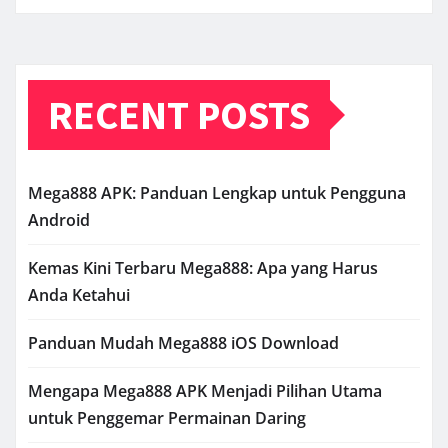
RECENT POSTS
Mega888 APK: Panduan Lengkap untuk Pengguna
Android
Kemas Kini Terbaru Mega888: Apa yang Harus
Anda Ketahui
Panduan Mudah Mega888 iOS Download
Mengapa Mega888 APK Menjadi Pilihan Utama
untuk Penggemar Permainan Daring