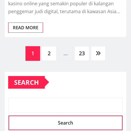
kasino online yang semakin populer di kalangan
penggemar judi digital, terutama di kawasan Asia…
READ MORE
Posts
1
2
…
23
pagination
SEARCH
Search