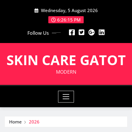
Skip
Wednesday, 5 August 2026
to
content
6:26:16 PM
Follow Us
SKIN CARE GATOT
MODERN
Home
2026