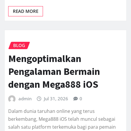
READ MORE
BLOG
Mengoptimalkan
Pengalaman Bermain
dengan Mega888 iOS
admin
Jul 31, 2026
0
Dalam dunia taruhan online yang terus
berkembang, Mega888 iOS telah muncul sebagai
salah satu platform terkemuka bagi para pemain