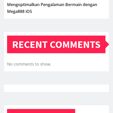
Mengoptimalkan Pengalaman Bermain dengan
Mega888 iOS
RECENT COMMENTS
No comments to show.