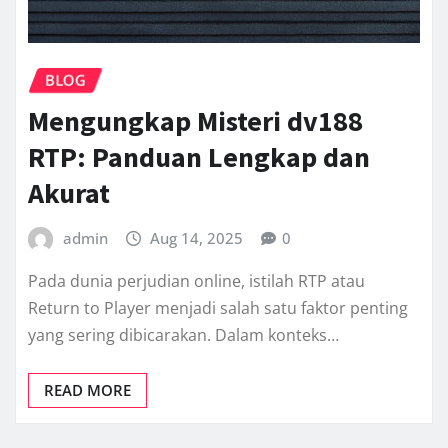
BLOG
Mengungkap Misteri dv188
RTP: Panduan Lengkap dan
Akurat
admin
Aug 14, 2025
0
Pada dunia perjudian online, istilah RTP atau
Return to Player menjadi salah satu faktor penting
yang sering dibicarakan. Dalam konteks…
READ MORE