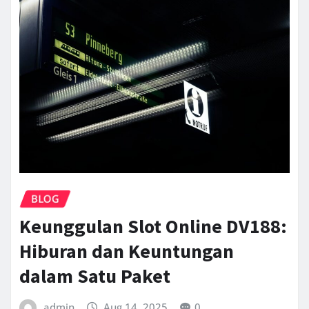
BLOG
Keunggulan Slot Online DV188:
Hiburan dan Keuntungan
dalam Satu Paket
admin
Aug 14, 2025
0