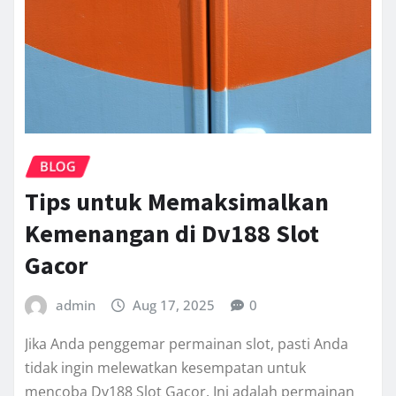
BLOG
Tips untuk Memaksimalkan
Kemenangan di Dv188 Slot
Gacor
admin
Aug 17, 2025
0
Jika Anda penggemar permainan slot, pasti Anda
tidak ingin melewatkan kesempatan untuk
mencoba Dv188 Slot Gacor. Ini adalah permainan