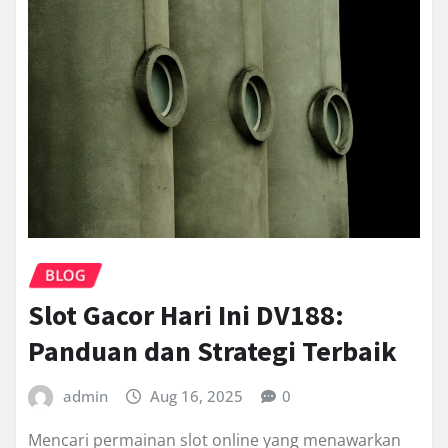
BLOG
Slot Gacor Hari Ini DV188:
Panduan dan Strategi Terbaik
admin
Aug 16, 2025
0
Mencari permainan slot online yang menawarkan