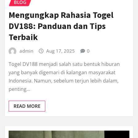
BLOG
Mengungkap Rahasia Togel
DV188: Panduan dan Tips
Terbaik
admin
Aug 17, 2025
0
Togel DV188 menjadi salah satu bentuk hiburan
yang banyak digemari di kalangan masyarakat
Indonesia. Namun, sebelum terjun lebih dalam,
penting…
READ MORE