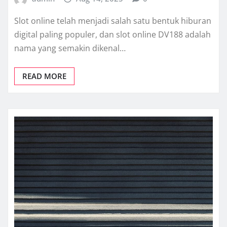
Slot online telah menjadi salah satu bentuk hiburan
digital paling populer, dan slot online DV188 adalah
nama yang semakin dikenal…
READ MORE