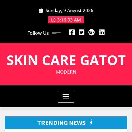
Skip
Sunday, 9 August 2026
to
content
3:16:34 AM
Follow Us
SKIN CARE GATOT
MODERN
TRENDING NEWS