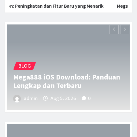
tur Baru yang Menarik
Mega888 iOS Download: Panduan L
BLOG
uan
Mega888 APK: Panduan Lengkap
untuk Pengguna Android
admin
Aug 4, 2026
0