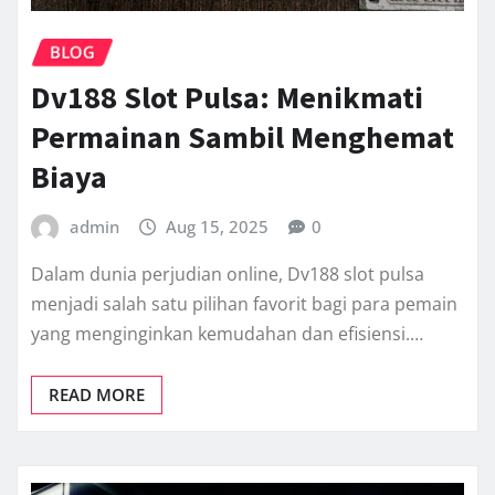
BLOG
Dv188 Slot Pulsa: Menikmati
Permainan Sambil Menghemat
Biaya
admin
Aug 15, 2025
0
Dalam dunia perjudian online, Dv188 slot pulsa
menjadi salah satu pilihan favorit bagi para pemain
yang menginginkan kemudahan dan efisiensi.…
READ MORE