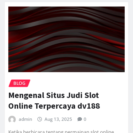
BLOG
Mengenal Situs Judi Slot
Online Terpercaya dv188
admin
Aug 13, 2025
0
Ketika berbicara tentang permainan slot online,