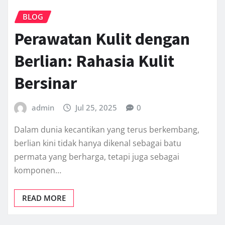
BLOG
Perawatan Kulit dengan
Berlian: Rahasia Kulit
Bersinar
admin
Jul 25, 2025
0
Dalam dunia kecantikan yang terus berkembang,
berlian kini tidak hanya dikenal sebagai batu
permata yang berharga, tetapi juga sebagai
komponen…
READ MORE