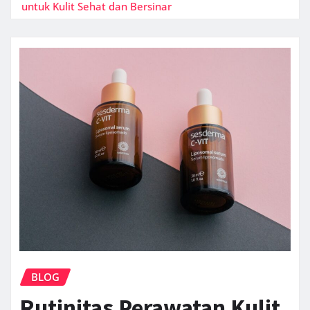
untuk Kulit Sehat dan Bersinar
BLOG
Rutinitas Perawatan Kulit