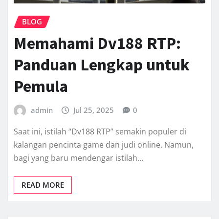
BLOG
Memahami Dv188 RTP:
Panduan Lengkap untuk
Pemula
admin
Jul 25, 2025
0
Saat ini, istilah “Dv188 RTP” semakin populer di
kalangan pencinta game dan judi online. Namun,
bagi yang baru mendengar istilah…
READ MORE