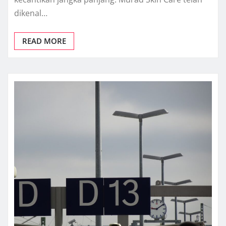
dikenal…
READ MORE