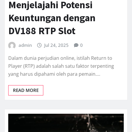
Menjelajahi Potensi
Keuntungan dengan
DV188 RTP Slot
admin
Jul 24, 2025
0
Dalam dunia perjudian online, istilah Return to
Player (RTP) adalah salah satu faktor terpenting
yang harus dipahami oleh para pemain.…
READ MORE