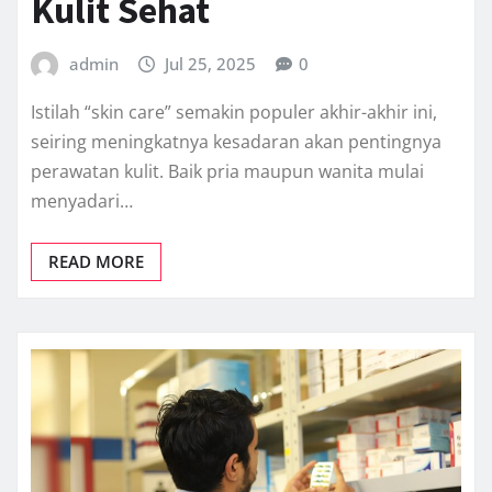
Kulit Sehat
admin
Jul 25, 2025
0
Istilah “skin care” semakin populer akhir-akhir ini,
seiring meningkatnya kesadaran akan pentingnya
perawatan kulit. Baik pria maupun wanita mulai
menyadari…
READ MORE